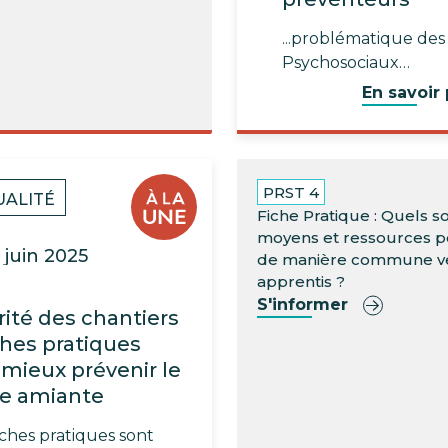
...problématique des
Psychosociaux…
En savoir 
PRST 4
UALITÉ
Fiche Pratique : Quels so
moyens et ressources p
 juin 2025
de manière commune ve
apprentis ?
S'informer
ité des chantiers
iches pratiques
mieux prévenir le
ue amiante
fiches pratiques sont