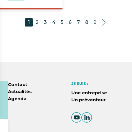
1
2
3
4
5
6
7
8
9
JE SUIS :
Contact
Actualités
Une entreprise
Agenda
Un préventeur