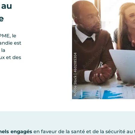
 au
e
PME, le
andie est
 la
ux et des
nels engagés
en faveur de la santé et de la sécurité au 