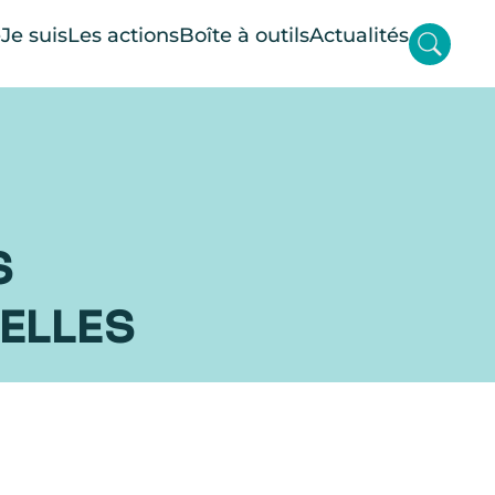
e
Je suis
Les actions
Boîte à outils
Actualités
S
UELLES