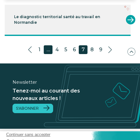
Le diagnostic territorial santé au travail en
Normandie
1
…
4
5
6
7
8
9
Newsletter
Tenez-moi au courant des
nouveaux articles !
S'ABONNER