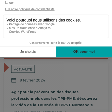
ACTUALITÉ
1 octobre 2025
Octobre Rose : une vidéo pour mieux
accompagner le retour au travail après un
cancer
...comment repérer une situation de MCE dan…
En savoir plus
ACTUALITÉ
8 février 2024
Agir pour la prévention des risques
professionnels dans les TPE-PME, découvrez
la vidéo de la Tournée du PRST Normandie
...les outils à venir pour aider les acteur…