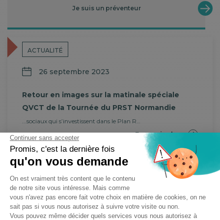
Je suis un préventeur
ACTUALITÉ
26 septembre 2023
Retour en images sur la matinale spéciale
QVCT de la Tournée du PRST Normandie
...sociaux qui s’investissent dans le Plan R…
En savoir plus
PRST 4
Violences Sexistes et Sexuelles au Travail : Affiches
S'informer